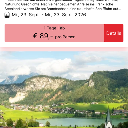
Natur und Geschichte! Nach einer bequemen Anreise ins Fränkische
Seenland erwartet Sie am Brombachsee eine traumhafte Schifffahrt auf
dem modernen Trimaran, begleitet von fränkischen Spezialitäten. Danach
Mi., 23. Sept. - Mi., 23. Sept. 2026
entdecken Sie Nördlingen – eine historische Perle mit einzigartigem
mittelalterlichem Flair. Ein Tag, der begeistert und lange in Erinnerung
bleibt!
1 Tage
| ab
Details
€ 89,-
pro Person