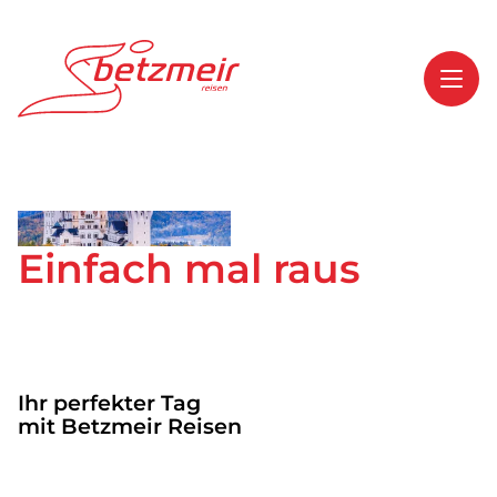
Toggl
Reisethemen
Toggl
Highlights
Einfach mal raus
Toggl
Service
Toggl
Kontakt
Ihr perfekter Tag
Start
mit Betzmeir Reisen
Mehrtagesreisen
Tagesreisen