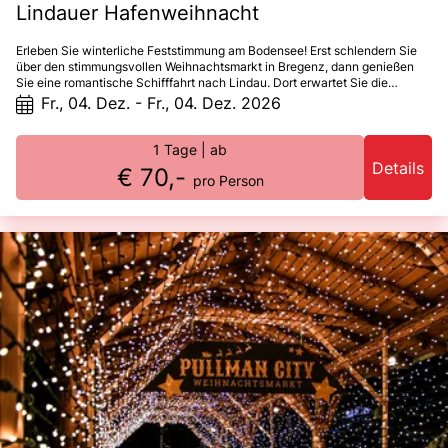
Lindauer Hafenweihnacht
Erleben Sie winterliche Feststimmung am Bodensee! Erst schlendern Sie
über den stimmungsvollen Weihnachtsmarkt in Bregenz, dann genießen
Sie eine romantische Schifffahrt nach Lindau. Dort erwartet Sie die
zauberhafte Hafenweihnacht mit funkelnden Lichtern, duftenden
Fr., 04. Dez. - Fr., 04. Dez. 2026
Leckereien und besonderem Flair direkt am Wasser. Ein unvergesslicher
Adventstag für alle Sinne!
1 Tage
| ab
Details
€ 70,-
pro Person