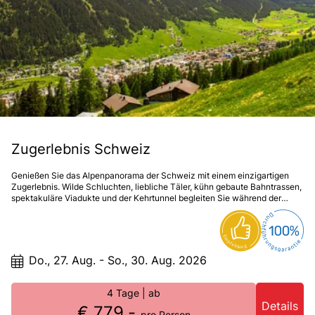
Zugerlebnis Schweiz
Genießen Sie das Alpenpanorama der Schweiz mit einem einzigartigen
Zugerlebnis. Wilde Schluchten, liebliche Täler, kühn gebaute Bahntrassen,
spektakuläre Viadukte und der Kehrtunnel begleiten Sie während der
Zugfahrten in der Regionalbahn auf den Spuren des Bernina- und Glacier-
Express.
Do., 27. Aug. - So., 30. Aug. 2026
4 Tage
| ab
Details
€ 779,-
pro Person