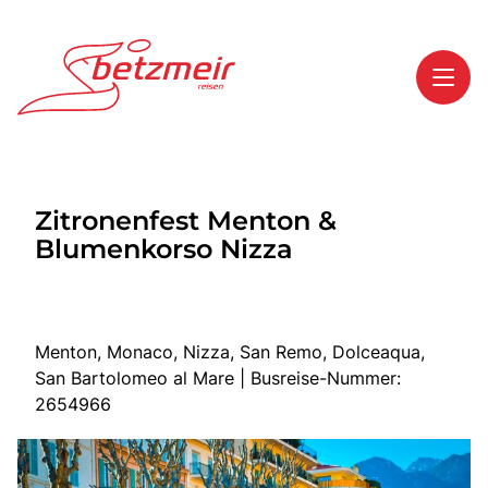
Toggl
Reisethemen
Zitronenfest Menton &
Toggl
Highlights
Blumenkorso Nizza
Toggl
Service
Toggl
Kontakt
Menton, Monaco, Nizza, San Remo, Dolceaqua,
San Bartolomeo al Mare | Busreise-Nummer:
Start
2654966
Mehrtagesreisen
Tagesreisen