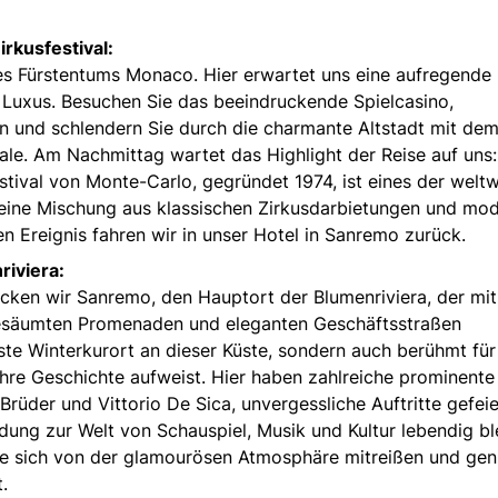
rkusfestival:
es Fürstentums Monaco. Hier erwartet uns eine aufregende
uxus. Besuchen Sie das beeindruckende Spielcasino,
 und schlendern Sie durch die charmante Altstadt mit de
rale. Am Nachmittag wartet das Highlight der Reise auf uns
estival von Monte-Carlo, gegründet 1974, ist eines der weltw
t eine Mischung aus klassischen Zirkusdarbietungen und mo
Ereignis fahren wir in unser Hotel in Sanremo zurück.
riviera:
ken wir Sanremo, den Hauptort der Blumenriviera, der mit
gesäumten Promenaden und eleganten Geschäftsstraßen
este Winterkurort an dieser Küste, sondern auch berühmt für
hre Geschichte aufweist. Hier haben zahlreiche prominente
Brüder und Vittorio De Sica, unvergessliche Auftritte gefeie
dung zur Welt von Schauspiel, Musik und Kultur lebendig bl
ie sich von der glamourösen Atmosphäre mitreißen und gen
.