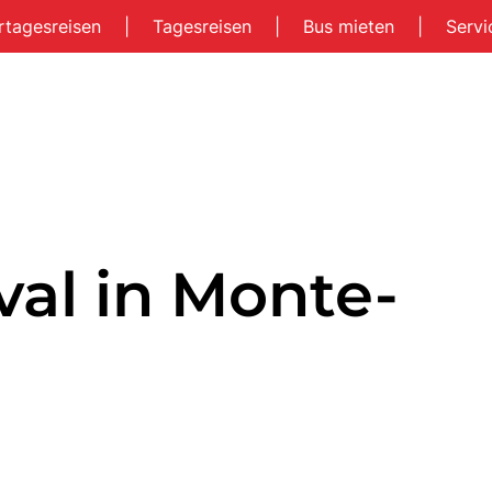
rtagesreisen
|
Tagesreisen
|
Bus mieten
|
Serv
val in Monte-