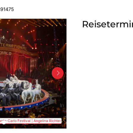
591475
Reisetermi
te-Carlo Festival | Angelina Richter