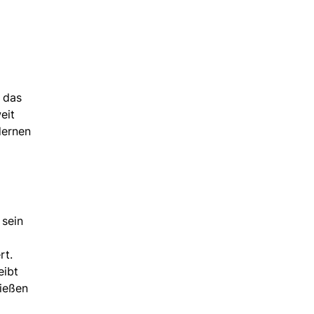
m
: das
eit
dernen
 sein
rt.
eibt
ießen