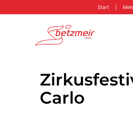
Start
|
Meh
Zirkusfesti
Carlo