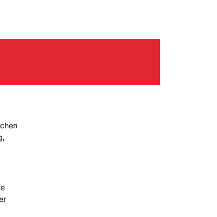
schen
g,
de
er