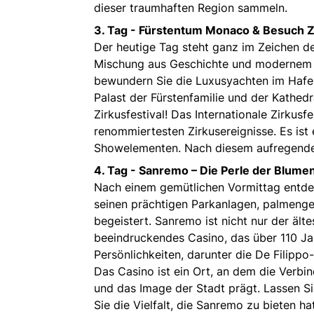
dieser traumhaften Region sammeln.
3. Tag -
Fürstentum Monaco & Besuch Zi
Der heutige Tag steht ganz im Zeichen d
Mischung aus Geschichte und modernem L
bewundern Sie die Luxusyachten im Hafen
Palast der Fürstenfamilie und der Kathed
Zirkusfestival! Das Internationale Zirkusf
renommiertesten Zirkusereignisse. Es is
Showelementen. Nach diesem aufregenden 
4. Tag -
Sanremo – Die Perle der Blumen
Nach einem gemütlichen Vormittag entdec
seinen prächtigen Parkanlagen, palmen
begeistert. Sanremo ist nicht nur der ält
beeindruckendes Casino, das über 110 Ja
Persönlichkeiten, darunter die De Filippo-
Das Casino ist ein Ort, an dem die Verbin
und das Image der Stadt prägt. Lassen S
Sie die Vielfalt, die Sanremo zu bieten hat