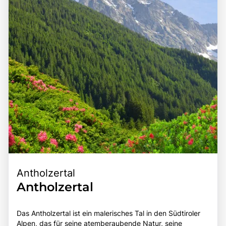
Nähe zu kulturellen Highlights macht den Kalterer See zu
macht den Kalterer See zu einem unvergesslichen Erlebnis
einem bereichernden Erlebnis für alle, die die Schönheit
für jeden Reisenden.
und Vielfalt der Südtiroler Landschaft entdecken
möchten.
Antholzertal
Antholzertal
Das Antholzertal ist ein malerisches Tal in den Südtiroler
Alpen, das für seine atemberaubende Natur, seine