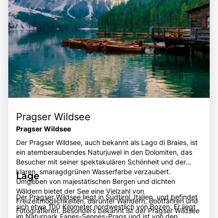
Pragser Wildsee
Pragser Wildsee
Der Pragser Wildsee, auch bekannt als Lago di Braies, ist
ein atemberaubendes Naturjuwel in den Dolomiten, das
Besucher mit seiner spektakulären Schönheit und der
klaren, smaragdgrünen Wasserfarbe verzaubert.
Lage
Umgeben von majestätischen Bergen und dichten
Wäldern bietet der See eine Vielzahl von
Der Pragser Wildsee liegt in Südtirol, Italien, und befindet
Freizeitmöglichkeiten, darunter Wandern, Bootfahren und
sich etwa 100 Kilometer nordwestlich von Bozen. Er liegt
Fotografieren. Besonders bekannt ist der Pragser Wildsee
im Naturpark Fanes-Sennes-Prags und ist von den