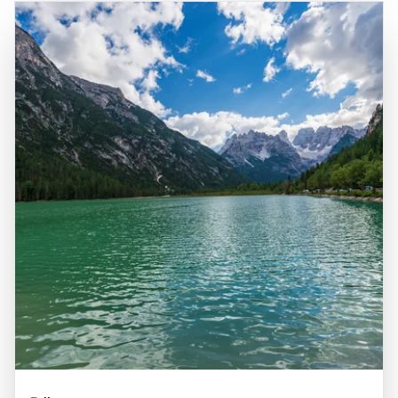
Atemwegserkrankungen genutzt wurde. Ein Besuch am
die Region leicht zu erreichen ist und oft Teil von
Misurina See ist eine hervorragende Gelegenheit, die
Ausflügen in die Dolomiten ist. Die zentrale Lage des
Schönheit der Dolomiten zu genießen, die frische Bergluft
Misurina Sees macht ihn zu einem beliebten Ziel für
zu atmen und die entspannte Atmosphäre dieser
Tagesausflüge und Wochenendausflüge von Städten wie
einzigartigen Region zu erleben.
Venedig und Treviso aus. Die Kombination aus
atemberaubender Natur, vielfältigen Freizeitmöglichkeiten
und der Nähe zu kulturellen Sehenswürdigkeiten macht
den Misurina See zu einem bereichernden Erlebnis für alle,
die die Faszination dieser einzigartigen Region entdecken
möchten.