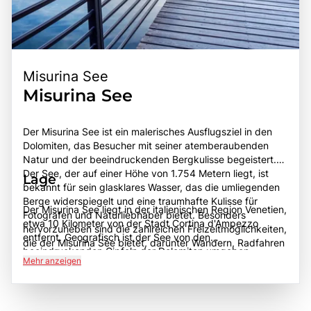
Misurina See
Misurina See
Der Misurina See ist ein malerisches Ausflugsziel in den
Dolomiten, das Besucher mit seiner atemberaubenden
Natur und der beeindruckenden Bergkulisse begeistert.
Der See, der auf einer Höhe von 1.754 Metern liegt, ist
Lage
bekannt für sein glasklares Wasser, das die umliegenden
Berge widerspiegelt und eine traumhafte Kulisse für
Der Misurina See liegt in der italienischen Region Venetien,
Fotografen und Naturliebhaber bietet. Besonders
etwa 10 Kilometer von der Stadt Cortina d'Ampezzo
hervorzuheben sind die zahlreichen Freizeitmöglichkeiten,
entfernt. Geografisch ist der See von den
die der Misurina See bietet, darunter Wandern, Radfahren
beeindruckenden Gipfeln der Dolomiten umgeben,
und im Winter Skifahren in den nahegelegenen
Mehr anzeigen
darunter die berühmten Drei Zinnen, die zu den
Skigebieten. Der See ist auch für seine heilenden
bekanntesten Bergformationen der Region zählen. Die
Eigenschaften bekannt, die seit dem 19. Jahrhundert
Anreise zum Misurina See ist sowohl mit dem Auto als
geschätzt werden, als er als Kurort für
auch mit öffentlichen Verkehrsmitteln gut möglich, wobei