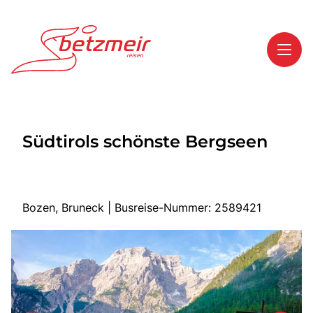
Toggl
Reisethemen
Südtirols schönste Bergseen
Toggl
Highlights
Toggl
Service
Toggl
Kontakt
Bozen, Bruneck | Busreise-Nummer: 2589421
Start
Mehrtagesreisen
Tagesreisen