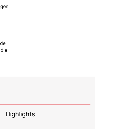
ngen
ude
 die
Highlights