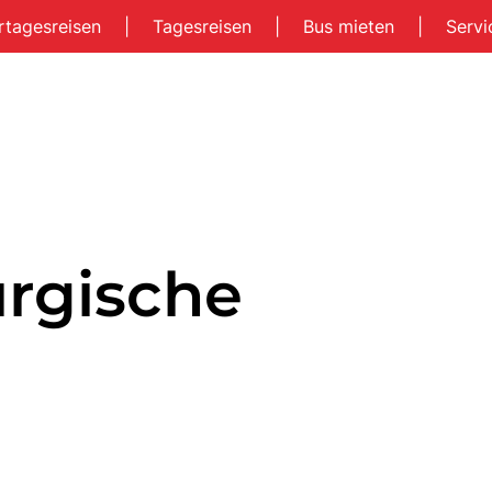
rtagesreisen
|
Tagesreisen
|
Bus mieten
|
Serv
rgische