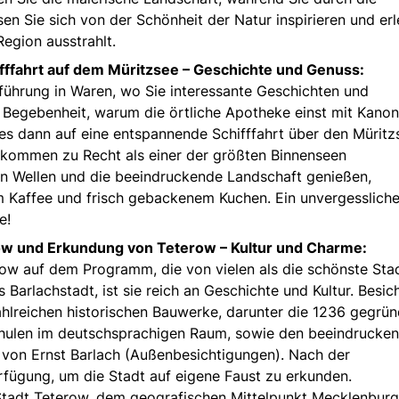
sen Sie sich von der Schönheit der Natur inspirieren und er
Region ausstrahlt.
fffahrt auf dem Müritzsee – Geschichte und Genuss:
führung in Waren, wo Sie interessante Geschichten und
e Begebenheit, warum die örtliche Apotheke einst mit Kano
 dann auf eine entspannende Schifffahrt über den Müritz
lkommen zu Recht als einer der größten Binnenseen
ten Wellen und die beeindruckende Landschaft genießen,
m Kaffee und frisch gebackenem Kuchen. Ein unvergesslich
e!
ow und Erkundung von Teterow – Kultur und Charme:
ow auf dem Programm, die von vielen als die schönste Sta
Barlachstadt, ist sie reich an Geschichte und Kultur. Besic
ahlreichen historischen Bauwerke, darunter die 1236 gegrü
chulen im deutschsprachigen Raum, sowie den beeindrucke
on Ernst Barlach (Außenbesichtigungen). Nach der
erfügung, um die Stadt auf eigene Faust zu erkunden.
 Stadt Teterow, dem geografischen Mittelpunkt Mecklenburg