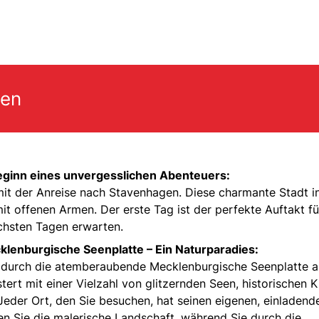
gen
eginn eines unvergesslichen Abenteuers:
mit der Anreise nach Stavenhagen. Diese charmante Stadt i
 offenen Armen. Der erste Tag ist der perfekte Auftakt fü
chsten Tagen erwarten.
lenburgische Seenplatte – Ein Naturparadies:
t durch die atemberaubende Mecklenburgische Seenplatte a
rt mit einer Vielzahl von glitzernden Seen, historischen K
 Jeder Ort, den Sie besuchen, hat seinen eigenen, einladend
n Sie die malerische Landschaft, während Sie durch die