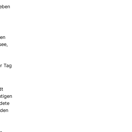
leben
nen
see,
er Tag
dt
htigen
ndete
nden
-