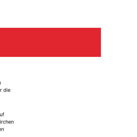
n
r die
uf
irchen
en