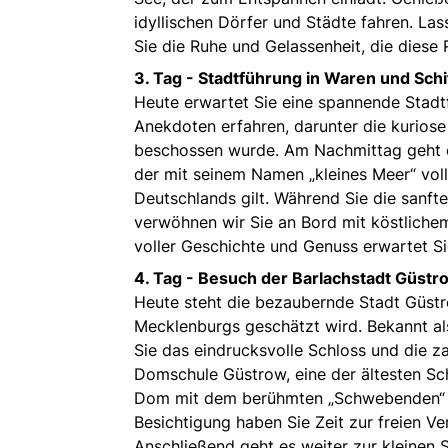
idyllischen Dörfer und Städte fahren. Las
Sie die Ruhe und Gelassenheit, die diese 
3. Tag -
Stadtführung in Waren und Schi
Heute erwartet Sie eine spannende Stadt
Anekdoten erfahren, darunter die kurios
beschossen wurde. Am Nachmittag geht es
der mit seinem Namen „kleines Meer“ vol
Deutschlands gilt. Während Sie die sanf
verwöhnen wir Sie an Bord mit köstliche
voller Geschichte und Genuss erwartet Si
4. Tag -
Besuch der Barlachstadt Güstr
Heute steht die bezaubernde Stadt Güstr
Mecklenburgs geschätzt wird. Bekannt als 
Sie das eindrucksvolle Schloss und die z
Domschule Güstrow, eine der ältesten S
Dom mit dem berühmten „Schwebenden“ v
Besichtigung haben Sie Zeit zur freien V
Anschließend geht es weiter zur kleinen