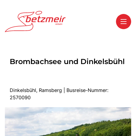
Toggl
Reisethemen
Brombachsee und Dinkelsbühl
Toggl
Highlights
Toggl
Service
Toggl
Kontakt
Dinkelsbühl, Ramsberg | Busreise-Nummer:
2570090
Start
Mehrtagesreisen
Tagesreisen