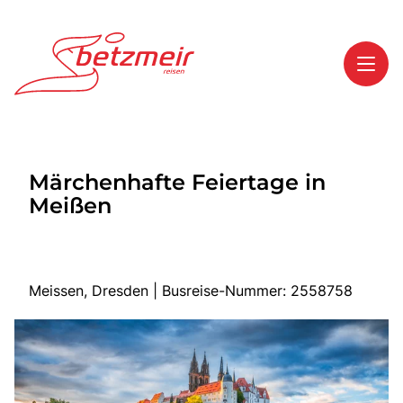
Toggl
Reisethemen
Märchenhafte Feiertage in
Toggl
Highlights
Meißen
Toggl
Service
Toggl
Kontakt
Meissen, Dresden | Busreise-Nummer: 2558758
Start
Mehrtagesreisen
Tagesreisen