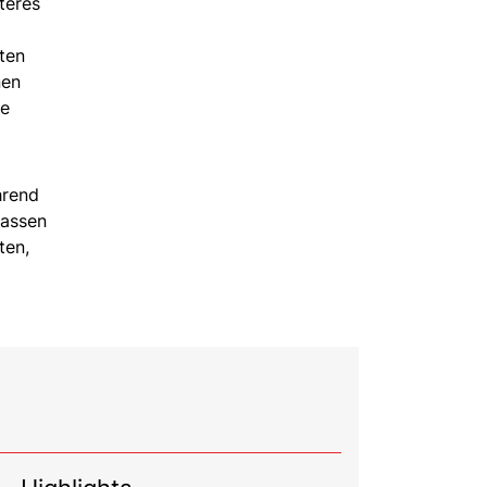
teres
ten
nen
ie
hrend
Lassen
ten,