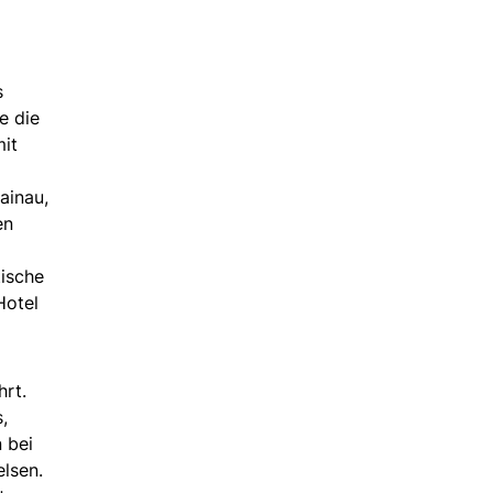
s
e die
mit
ainau,
en
tische
Hotel
hrt.
,
 bei
lsen.