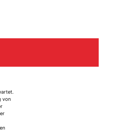
artet.
g von
er
er
sen