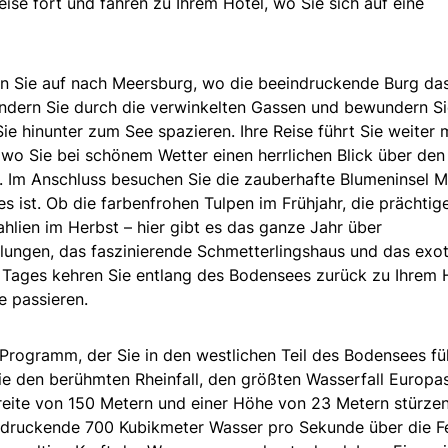
eise fort und fahren zu Ihrem Hotel, wo Sie sich auf eine
n Sie auf nach Meersburg, wo die beeindruckende Burg da
endern Sie durch die verwinkelten Gassen und bewundern Si
 hinunter zum See spazieren. Ihre Reise führt Sie weiter 
wo Sie bei schönem Wetter einen herrlichen Blick über den
 Im Anschluss besuchen Sie die zauberhafte Blumeninsel M
es ist. Ob die farbenfrohen Tulpen im Frühjahr, die prächtig
hlien im Herbst – hier gibt es das ganze Jahr über
llungen, das faszinierende Schmetterlingshaus und das exo
ages kehren Sie entlang des Bodensees zurück zu Ihrem 
e passieren.
Programm, der Sie in den westlichen Teil des Bodensees fü
Sie den berühmten Rheinfall, den größten Wasserfall Europas
reite von 150 Metern und einer Höhe von 23 Metern stürzen
ndruckende 700 Kubikmeter Wasser pro Sekunde über die Fe