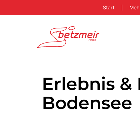
Start
|
Meh
Erlebnis & 
Bodensee