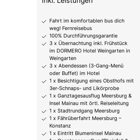
Inkl. Leistungen
Fahrt im komfortablen bus dich
weg! Fernreisebus
100% Durchführungsgarantie
3 x Übernachtung inkl. Frühstück
im DORMERO Hotel Weingarten in
Weingarten
3 x Abendessen (3-Gang-Menü
oder Buffet) im Hotel
1 x Besichtigung eines Obsthofs mit
3er-Schnaps- und Likörprobe
1 x Ganztagesausflug Meersburg &
Insel Mainau mit örtl. Reiseleitung
1 x Stadtrundgang Meersburg
1 x Fährüberfahrt Meersburg –
Konstanz
1 x Eintritt Blumeninsel Mainau