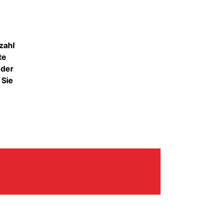
zahl
te
 der
 Sie