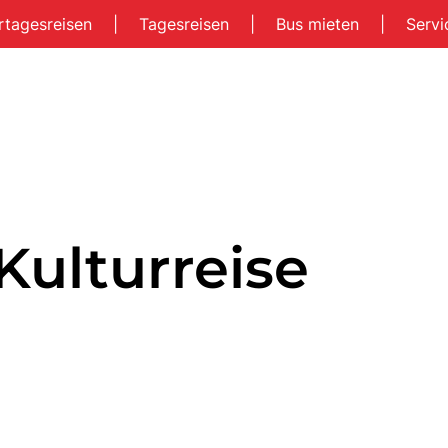
rtagesreisen
|
Tagesreisen
|
Bus mieten
|
Serv
Kulturreise