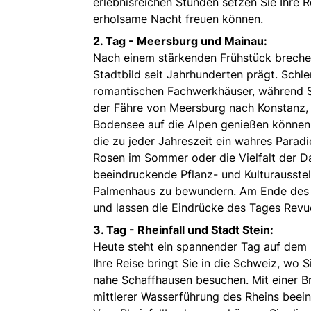
erlebnisreichen Stunden setzen Sie Ihre R
erholsame Nacht freuen können.
2. Tag - Meersburg und Mainau:
Nach einem stärkenden Frühstück breche
Stadtbild seit Jahrhunderten prägt. Schl
romantischen Fachwerkhäuser, während Sie
der Fähre von Meersburg nach Konstanz, 
Bodensee auf die Alpen genießen können.
die zu jeder Jahreszeit ein wahres Paradi
Rosen im Sommer oder die Vielfalt der Da
beeindruckende Pflanz- und Kulturausste
Palmenhaus zu bewundern. Am Ende des T
und lassen die Eindrücke des Tages Revu
3. Tag - Rheinfall und Stadt Stein:
Heute steht ein spannender Tag auf dem 
Ihre Reise bringt Sie in die Schweiz, wo 
nahe Schaffhausen besuchen. Mit einer B
mittlerer Wasserführung des Rheins beei