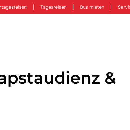
rtagesreisen
|
Tagesreisen
|
Bus mieten
|
Serv
apstaudienz &