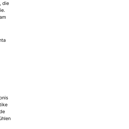
 die
ie.
 am
nta
bnis
tike
nde
ühlen