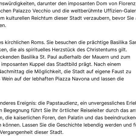
nswürdigkeiten, darunter den imposanten Dom von Florenz,
schen Palazzo Vecchio und die weltberühmte Uffizien-Galer
m kulturellen Reichtum dieser Stadt verzaubern, bevor Sie
en.
s kirchlichen Roms. Sie besuchen die prächtige Basilika Sa
en, die als spirituelles Herzstück des Christentums gilt.
uckenden Basilika St. Paul außerhalb der Mauern und zum
r imposanten Kuppel das Stadtbild prägt. Nach einem
achmittag die Möglichkeit, die Stadt auf eigene Faust zu
as Wein auf der lebhaften Piazza Navona und lassen die
deres Ereignis: die Papstaudienz, ein unvergessliches Erle
en Begegnung führt Sie Ihr örtlicher Reiseleiter durch das an
 die kaiserlichen Foren, den Palatin und das beeindrucke
 können. Lassen Sie die Geschichte lebendig werden und f
 Vergangenheit dieser Stadt.