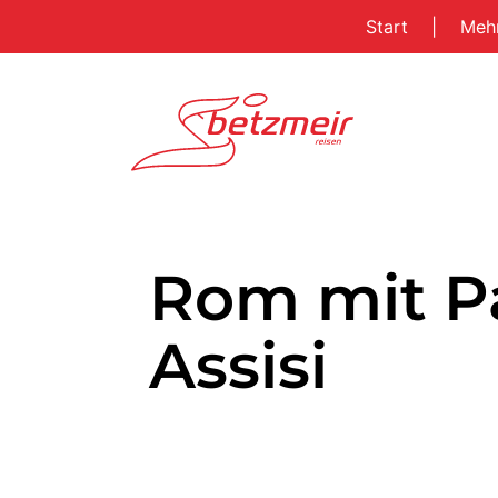
Start
|
Meh
Rom mit P
Assisi