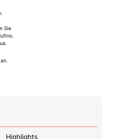
n
n Sie
ufino.
ua.
 an.
Highlights