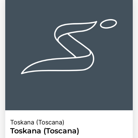
Sciacchetrà, der aus den hängenden Weinbergen der
macht sie zu einem idealen Ziel für Tagesausflüge von
Region gewonnen wird. Ein Besuch in Cinque Terre ist eine
Städten wie Genua, Pisa oder La Spezia aus. Die
hervorragende Gelegenheit, die Schönheit der
Kombination aus der beeindruckenden Küstenlandschaft,
italienischen Küste zu erleben, die lokale Kultur zu
der historischen Bedeutung und der Vielzahl an
entdecken und unvergessliche Erinnerungen zu schaffen.
Freizeitmöglichkeiten macht Cinque Terre zu einem
Die Kombination aus atemberaubender Natur, reicher
bereichernden Erlebnis für alle, die die Faszination dieser
Geschichte und kulinarischen Genüssen macht Cinque
einzigartigen Region entdecken möchten.
Terre zu einem unvergesslichen Ziel für Reisende.
Toskana (Toscana)
Toskana (Toscana)