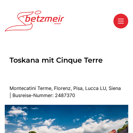
Toggl
Reisethemen
Toskana mit Cinque Terre
Toggl
Highlights
Toggl
Service
Toggl
Kontakt
Montecatini Terme, Florenz, Pisa, Lucca LU, Siena
| Busreise-Nummer: 2487370
Start
Mehrtagesreisen
Tagesreisen