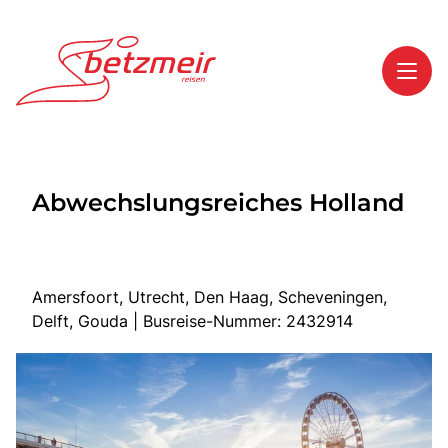
Toggl
Reisethemen
Abwechslungsreiches Holland
Toggl
Highlights
Toggl
Service
Toggl
Kontakt
Amersfoort, Utrecht, Den Haag, Scheveningen,
Delft, Gouda | Busreise-Nummer: 2432914
Start
Mehrtagesreisen
Tagesreisen