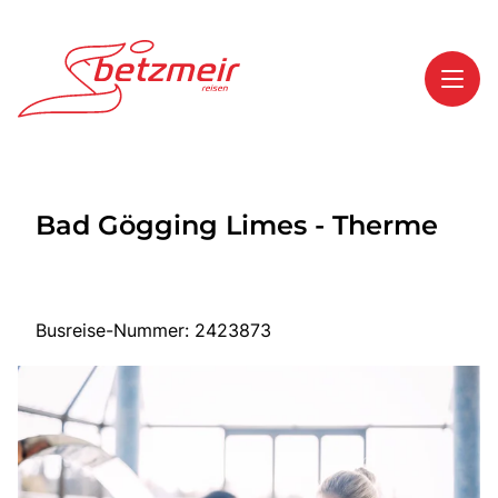
Toggl
Reisethemen
Bad Gögging Limes - Therme
Toggl
Highlights
Toggl
Service
Toggl
Kontakt
Busreise-Nummer: 2423873
Start
Mehrtagesreisen
Tagesreisen