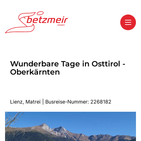
Toggl
Reisethemen
Wunderbare Tage in Osttirol -
Toggl
Highlights
Oberkärnten
Toggl
Service
Toggl
Kontakt
Lienz, Matrei | Busreise-Nummer: 2268182
Start
Mehrtagesreisen
Tagesreisen