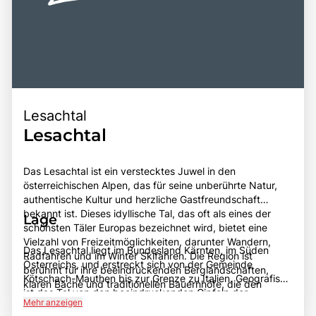
Lesachtal
Lesachtal
Das Lesachtal ist ein verstecktes Juwel in den
österreichischen Alpen, das für seine unberührte Natur,
authentische Kultur und herzliche Gastfreundschaft
bekannt ist. Dieses idyllische Tal, das oft als eines der
Lage
schönsten Täler Europas bezeichnet wird, bietet eine
Vielzahl von Freizeitmöglichkeiten, darunter Wandern,
Das Lesachtal liegt im Bundesland Kärnten, im Süden
Radfahren und im Winter Skifahren. Die Region ist
Österreichs, und erstreckt sich von der Gemeinde
berühmt für ihre beeindruckenden Berglandschaften,
Kötschach-Mauthen bis zur Grenze zu Italien. Geografisch
klaren Bäche und traditionellen Bauernhöfe, die den
ist das Tal von den beeindruckenden Gipfeln der
Besuchern einen Einblick in das ländliche Leben der Alpen
Mehr anzeigen
Karnischen Alpen umgeben, die eine spektakuläre Kulisse
geben. Besonders hervorzuheben ist die einzigartige