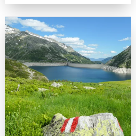
bieten. Die Region ist gut erreichbar über die B111, die
alpine Flora und Fauna, die in diesem geschützten Gebiet
durch das Tal führt, und ist nur eine kurze Autofahrt von
gedeiht. Historisch gesehen hat das Lesachtal eine lange
größeren Städten wie Villach und Klagenfurt entfernt. Die
Tradition in der Landwirtschaft und Viehzucht, und die
zentrale Lage des Lesachtals macht es zu einem idealen
Einheimischen sind stolz darauf, ihre Bräuche und
Ausgangspunkt für Erkundungen in der Umgebung,
kulinarischen Spezialitäten zu bewahren. Ein Besuch im
einschließlich der nahegelegenen Naturparks und
Lesachtal ist eine hervorragende Gelegenheit, die
Wandergebiete. Die Kombination aus atemberaubender
Schönheit der Natur zu genießen, die lokale Kultur zu
Natur, kulturellen Erlebnissen und der Nähe zu
erleben und unvergessliche Erinnerungen in einer der
historischen Sehenswürdigkeiten macht das Lesachtal zu
ursprünglichsten Regionen Österreichs zu sammeln.
einem bereichernden Erlebnis für alle, die die Faszination
dieser einzigartigen Region entdecken möchten.