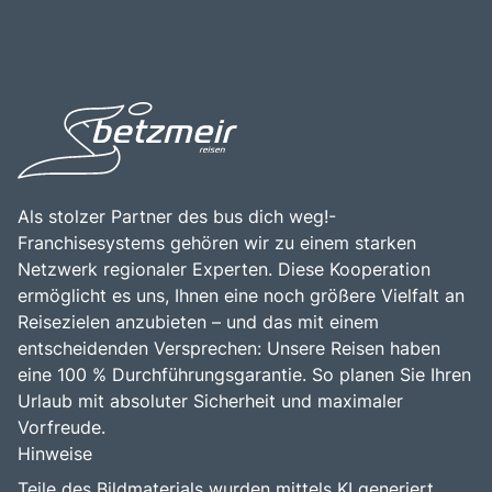
darunter Wandern, Mountainbiken und im Winter Skifahren
über die Bedeutung der Wasserkraft zu erfahren, die
in den nahegelegenen Skigebieten. Die Kombination aus
alpine Natur zu genießen und die beeindruckende
der zentralen Lage, der beeindruckenden Natur und der
Ingenieurskunst zu bewundern. Die Kombination aus
Vielzahl an Freizeitmöglichkeiten macht die
technischer Innovation, natürlicher Schönheit und der
Kölnbreinsperre zu einem bereichernden Erlebnis für alle,
Möglichkeit, die lokale Kultur zu entdecken, macht die
die die Faszination dieser einzigartigen Region entdecken
Kölnbreinsperre zu einem unvergesslichen Ziel für
möchten.
Reisende.
Als stolzer Partner des bus dich weg!-
Franchisesystems gehören wir zu einem starken
Netzwerk regionaler Experten. Diese Kooperation
ermöglicht es uns, Ihnen eine noch größere Vielfalt an
Reisezielen anzubieten – und das mit einem
entscheidenden Versprechen: Unsere Reisen haben
eine 100 % Durchführungsgarantie. So planen Sie Ihren
Urlaub mit absoluter Sicherheit und maximaler
Vorfreude.
Hinweise
Teile des Bildmaterials wurden mittels KI generiert.